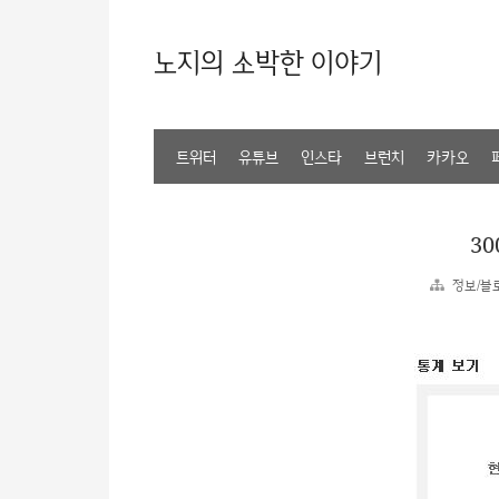
노지의 소박한 이야기
트위터
유튜브
인스타
브런치
카카오
30
정보/블