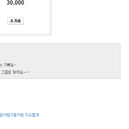
는 기뻐요~
 그걸로 됫어요ㅡ ~