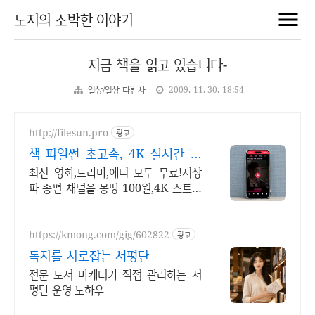
노지의 소박한 이야기
지금 책을 읽고 있습니다-
일상/일상 다반사
2009. 11. 30. 18:54
http://filesun.pro
광고
책 파일썬 초고속, 4K 실시간 보
기!
최신 영화,드라마,애니 모두 무료!지상
파 종편 채널을 몽땅 100원,4K 스트리
밍
https://kmong.com/gig/602822
광고
독자를 사로잡는 서평단
전문 도서 마케터가 직접 관리하는 서
평단 운영 노하우