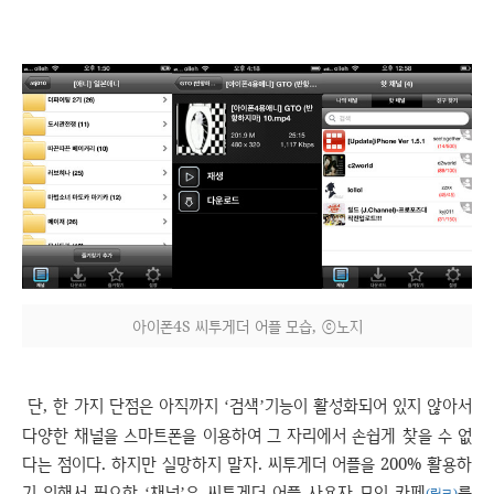
아이폰4S 씨투게더 어플 모습, ⓒ노지
단
,
한 가지 단점은 아직까지
검색
기능이 활성화되어 있지 않아서
‘
’
다양한 채널을 스마트폰을 이용하여 그 자리에서 손쉽게 찾을 수 없
다는 점이다
.
하지만 실망하지 말자
.
씨투게더 어플을
200%
활용하
기 위해서 필요한
채널
은 씨투게더 어플 사용자 모임 카페
를
‘
’
(
링크
)