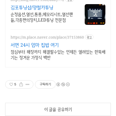
김포튜닝샵/양철카튜닝
순정옵션,열선,통풍,메모리시트,열선핸
들,각종편의장치,LED튜닝 전문점
https://m.place.naver.com/place/37153860
광고
서면 24시 엄마 집밥 여기
점심부터 해장까지 해결할수있는 언제든 열려있는 한뚝배
기는 정겨운 가정식 백반
5
구독하기
이 글을 공유하기