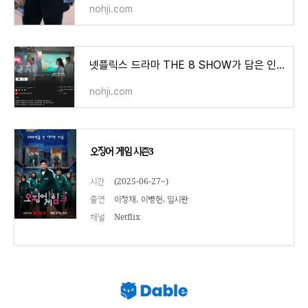
nohji.com
넷플릭스 드라마 THE 8 SHOW가 담은 인간미에 경악하고 감탄했다
nohji.com
오징어 게임 시즌3
시간
(2025-06-27~)
출연
이정재, 이병헌, 임시완
채널
Netflix