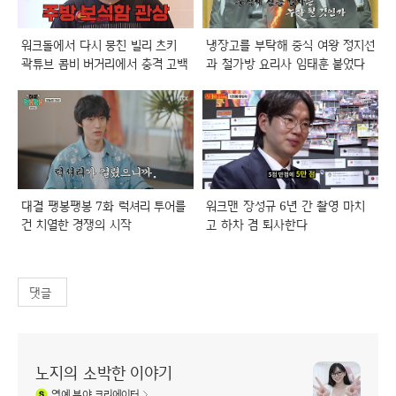
워크돌에서 다시 뭉친 빌리 츠키
냉장고를 부탁해 중식 여왕 정지선
곽튜브 콤비 버거리에서 충격 고백
과 철가방 요리사 임태훈 붙었다
대결 팽봉팽봉 7화 럭셔리 투어를
워크맨 장성규 6년 간 촬영 마치
건 치열한 경쟁의 시작
고 하차 겸 퇴사한다
댓글
노지의 소박한 이야기
연예
분야 크리에이터