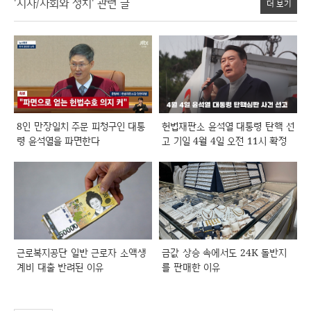
'시사/사회와 정치' 관련 글
더 보기
8인 만장일치 주문 피청구인 대통
헌법재판소 윤석열 대통령 탄핵 선
령 윤석열을 파면한다
고 기일 4월 4일 오전 11시 확정
근로복지공단 일반 근로자 소액생
금값 상승 속에서도 24K 돌반지
계비 대출 반려된 이유
를 판매한 이유