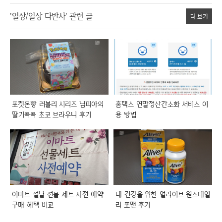
'일상/일상 다반사' 관련 글
더 보기
포켓몬빵 러블리 시리즈 님피아의
홈택스 연말정산간소화 서비스 이
딸기콕콕 초코 브라우니 후기
용 방법
이마트 설날 선물 세트 사전 예약
내 건강을 위한 얼라이브 원스데일
구매 혜택 비교
리 포맨 후기