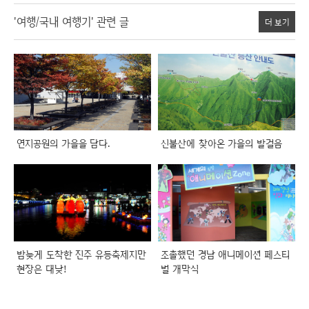
'여행/국내 여행기' 관련 글
더 보기
연지공원의 가을을 담다.
신불산에 찾아온 가을의 발걸음
밤늦게 도착한 진주 유등축제지만
조촐했던 경남 애니메이션 페스티
현장은 대낮!
벌 개막식